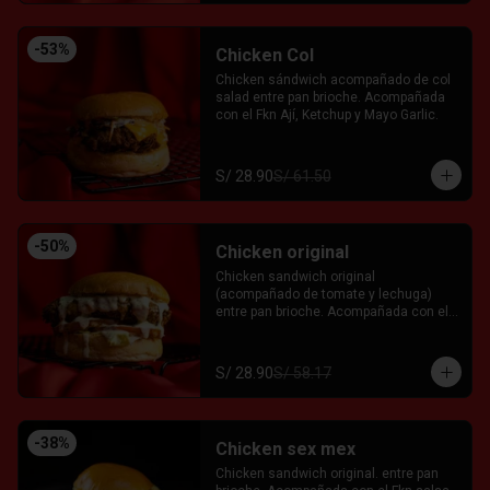
-
53
%
Chicken Col
Chicken sándwich acompañado de col 
salad entre pan brioche. Acompañada 
con el Fkn Ají, Ketchup y Mayo Garlic.
S/ 28.90
S/ 61.50
-
50
%
Chicken original
Chicken sandwich original 
(acompañado de tomate y lechuga) 
entre pan brioche. Acompañada con el 
Fkn Ají, Ketchup y Mayo Garlic.
S/ 28.90
S/ 58.17
-
38
%
Chicken sex mex
Chicken sandwich original. entre pan 