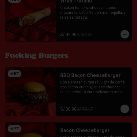
Wrap Trufado
Chicken tenders, cheddar, queso 
mozarella, cebollita con mantequilla, y 
la salsa trufada.
S/ 42.90
S/ 63.33
Fucking Burgers
-
58
%
BBQ Bacon Cheeseburger
Doble smash burger (180 gr.) de carne 
con bacon crunchy, queso cheddar, 
relish, cebollita caramelizada y salsa 
BBQ casera acompañado servida entre 
un pan brioche. Acompañado con el Fkn 
Ají, Ketchup y Mayo Garlic.
S/ 30.90
S/ 73.17
-
57
%
Bacon Cheeseburger