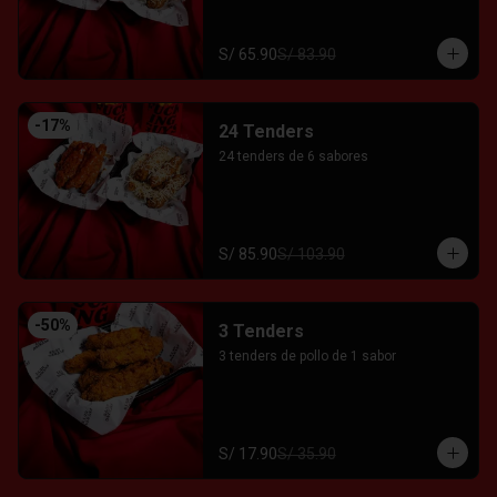
S/ 65.90
S/ 83.90
-
17
%
24 Tenders
24 tenders de 6 sabores
S/ 85.90
S/ 103.90
-
50
%
3 Tenders
3 tenders de pollo de 1 sabor
S/ 17.90
S/ 35.90