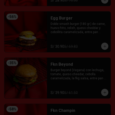
S/ 28.90
S/ 76.50
-
56
%
Egg Burger
Doble smash burger (180 gr.) de carne, 
huevo frito, relish, queso cheddar y 
cebollita caramelizada, entre pan 
brioche. Acompañado con el Fkn Ají, 
Ketchup y Mayo Garlic.
S/ 30.90
S/ 69.83
-
35
%
Fkn Beyond
Burger beyond (Vegana) con lechuga, 
tomate, queso cheedar, cebolla 
caramelizada, la fkg salsa, entre pan 
brioche.
S/ 39.90
S/ 61.50
-
58
%
Fkn Champin