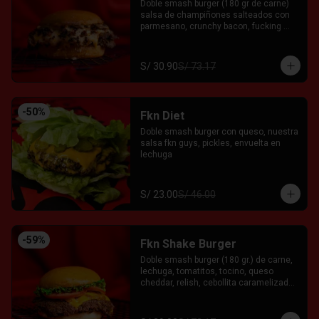
Doble smash burger (180 gr de carne) 
salsa de champiñones salteados con 
parmesano, crunchy bacon, fucking 
salsa de la casa y relish entre pan 
brioche. Acompañada con el Fkn Ají, 
Ketchup y Mayo Garlic.
S/ 30.90
S/ 73.17
-
50
%
Fkn Diet
Doble smash burger con queso, nuestra 
salsa fkn guys, pickles, envuelta en 
lechuga
S/ 23.00
S/ 46.00
-
59
%
Fkn Shake Burger
Doble smash burger (180 gr.) de carne, 
lechuga, tomatitos, tocino, queso 
cheddar, relish, cebollita caramelizada 
y salsa FKG servida entre pan brioche. 
Acompañado con el Fkn Ají, Ketchup y 
Mayo Garlic.