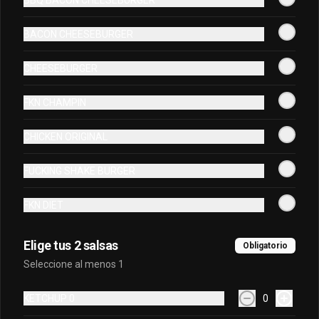
-
40
%
Coca Cola Cherry en lata
BACON CHEESEBURGER
CHEESEBURGER
S/ 9.00
S/ 15.00
FKN CHAMPIN
CHICKEN ORIGINAL
-
40
%
Coca Cola Lata
Bebidas en lata.
FUCKING SHAKE BURGER
FKN DIET
S/ 9.00
S/ 15.00
Elige tus 2 salsas
Obligatorio
Seleccione al menos 1
-
40
%
Coca Cola Vainilla en lata
KETCHUP 0
0