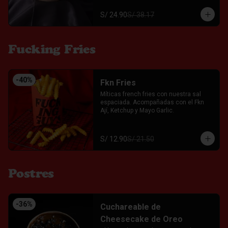
S/ 24.90
S/ 38.17
Fucking Fries
-
40
%
Fkn Fries
Míticas french fries con nuestra sal 
espaciada. Acompañadas con el Fkn 
Ají, Ketchup y Mayo Garlic.
S/ 12.90
S/ 21.50
Postres
-
36
%
Cuchareable de
Cheesecake de Oreo