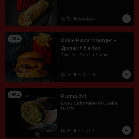
S/ 33.90
S/ 59.83
-
33
%
Doble Punta: 2 burger +
2papas + 6 alitas
2 burger + 2papas + 6 alitas
S/ 75.90
S/ 112.90
-
42
%
Promo 2x1
Elige 2 cuchareables de tu sabor 
favorito
S/ 29.00
S/ 50.00