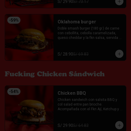
S/ 29.90
S/ 73.17
-
59
%
Oklahoma burger
Doble smash burger (180 gr.) de carne 
con cebollita, cebolla caramelizada, 
queso cheddar y la fkn salsa, servida 
entre un pan brioche. Acompañada con 
el Fkn Ají, Ketchup y Mayo Garlic.
S/ 28.90
S/ 69.83
Fucking Chicken Sándwich
-
54
%
Chicken BBQ
Chicken sandwich con salsita BBQ y 
col salad entre pan brioche. 
Acompañada con el Fkn Ají, Ketchup y 
Mayo Garlic.
S/ 29.90
S/ 64.83