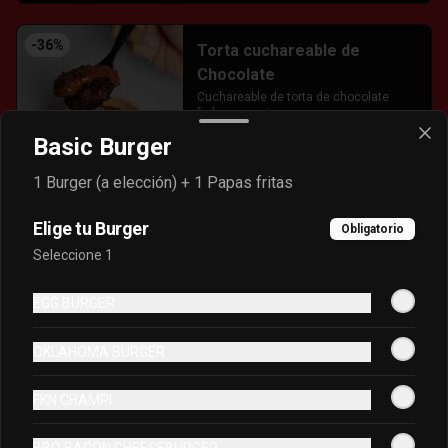
-
36
%
Torta cuchareable de
Chocolate
Cuchareable de torta de chocolate 
fudge y manjar
Basic Burger
S/ 18.00
S/ 28.00
1 Burger (a elección) + 1 Papas fritas
Elige tu Burger
Bebidas
Obligatorio
Seleccione 1
-
40
%
Agua San Luis 350ml
EGG BURGER
Bebida en botella.
OKLAHOMA BURGER
FKN CHAMPI
S/ 7.00
S/ 11.67
BBQ BACON CHEESEBURGER