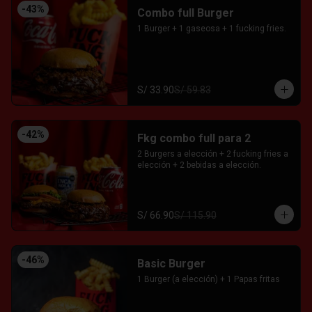
-
43
%
Combo full Burger
1 Burger + 1 gaseosa + 1 fucking fries.
S/ 33.90
S/ 59.83
-
42
%
Fkg combo full para 2
2 Burgers a elección + 2 fucking fries a 
elección + 2 bebidas a elección.
S/ 66.90
S/ 115.90
-
46
%
Basic Burger
1 Burger (a elección) + 1 Papas fritas