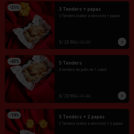
-
21
%
3 Tenders + papas
3 Tenders (sabor a eleccion) + papas
S/ 25.90
S/ 32.90
-
43
%
5 Tenders
5 tenders de pollo de 1 sabor
S/ 23.90
S/ 41.90
-
19
%
5 Tenders + 2 papas
5 Tenders (sabor a eleccion) + 2 papas