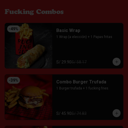
Fucking Combos
-
49
%
Basic Wrap
1 Wrap (a elección) + 1 Papas fritas
S/ 29.90
S/ 58.17
-
39
%
Combo Burger Trufada
1 Burger trufada + 1 fucking fries.
S/ 45.90
S/ 74.83