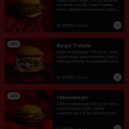
Doble smash burger (180 gr.) de carne 
con bacon crunchy, queso cheddar, 
relish, cebollita caramelizada y salsa 
fkg entre pan brioche. Acompañado con 
el Fkn Ají, Ketchup y Mayo Garlic.
S/ 29.90
S/ 69.83
-
39
%
Burger Trufada
Doble smash burger (180 gr.) de carne, 
salsa trufada, queso cheddar y bacon, 
entre pan brioche. Acompañado con el 
Fkn Ají, Ketchup y Mayo Garlic.
S/ 42.90
S/ 70.00
-
62
%
Cheeseburger
Doble smash burger (180 gr.) de carne, 
queso cheddar, relish, cebolla 
caramelizada y la fkg salsa de la casa 
entre pan brioche. Acompañado con el 
Fkn Ají, Ketchup y Mayo Garlic.