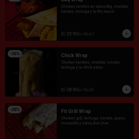
Chicken tenders en salsa bbq, cheddar, 
tomate, lechuga y la fkn sauce.
S/ 29.90
S/ 46.67
-
36
%
Chick Wrap
Chicken tenders, cheddar, tomate, 
lechuga y la chick salsa.
S/ 28.90
S/ 45.00
-
38
%
Fit Grill Wrap
Chicken grill, lechuga, tomate, queso 
mozarella y salsa jhon jhon.