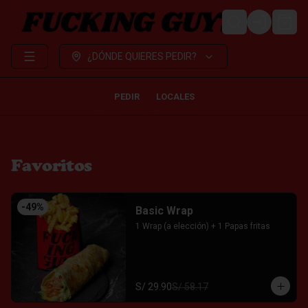
LOGIN
¿DÓNDE QUIERES PEDIR?
PEDIR
LOCALES
Favoritos
-
49
%
Basic Wrap
1 Wrap (a elección) + 1 Papas fritas
S/ 29.90
S/ 58.17