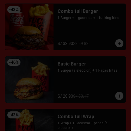
-
43
%
Combo full Burger
1 Burger + 1 gaseosa + 1 fucking fries.
S/ 33.90
S/ 59.83
-
46
%
Basic Burger
1 Burger (a elección) + 1 Papas fritas
S/ 28.90
S/ 53.17
-
43
%
Combo full Wrap
1 Wrap + 1 Gaseosa + papas (a 
eleccion)