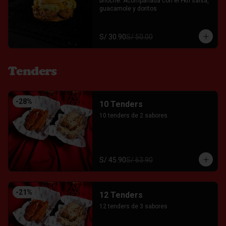
brioche. Acompañada con el Fkn salsa, 
guacamole y doritos
S/ 30.90
S/ 50.00
Tenders
-
28
%
10 Tenders
10 tenders de 2 sabores
S/ 45.90
S/ 63.90
-
21
%
12 Tenders
12 tenders de 3 sabores