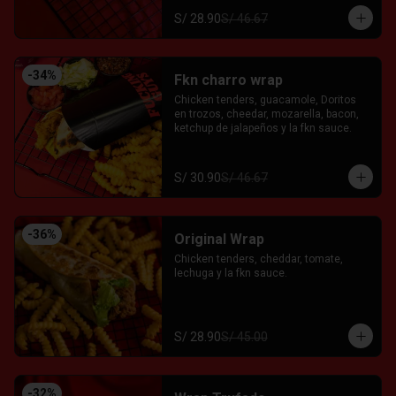
S/ 28.90
S/ 46.67
-
34
%
Fkn charro wrap
Chicken tenders, guacamole, Doritos 
en trozos, cheedar, mozarella, bacon, 
ketchup de jalapeños y la fkn sauce.
S/ 30.90
S/ 46.67
-
36
%
Original Wrap
Chicken tenders, cheddar, tomate, 
lechuga y la fkn sauce.
S/ 28.90
S/ 45.00
-
32
%