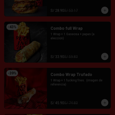
S/ 28.90
S/ 53.17
-
43
%
Combo full Wrap
1 Wrap + 1 Gaseosa + papas (a 
eleccion)
S/ 33.90
S/ 59.83
-
39
%
Combo Wrap Trufado
1 Wrap + 1 fucking fries.  (imagen de 
referencia)
S/ 45.90
S/ 74.83