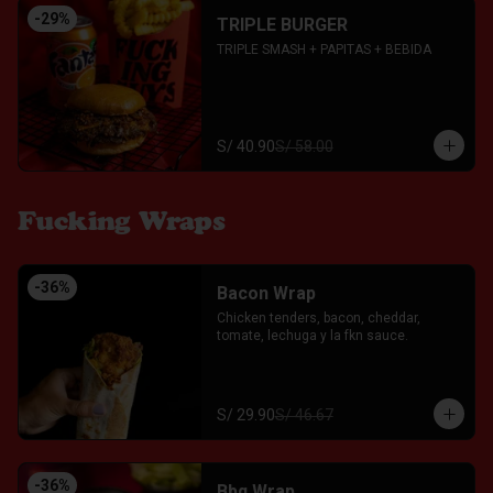
-
29
%
TRIPLE BURGER
TRIPLE SMASH + PAPITAS + BEBIDA
S/ 40.90
S/ 58.00
Fucking Wraps
-
36
%
Bacon Wrap
Chicken tenders, bacon, cheddar, 
tomate, lechuga y la fkn sauce.
S/ 29.90
S/ 46.67
-
36
%
Bbq Wrap