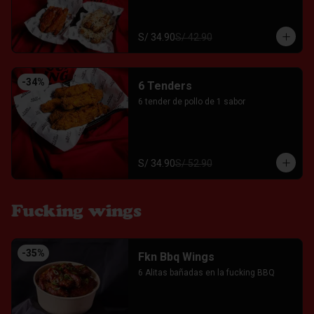
S/ 34.90
S/ 42.90
-
34
%
6 Tenders
6 tender de pollo de 1 sabor
S/ 34.90
S/ 52.90
Fucking wings
-
35
%
Fkn Bbq Wings
6 Alitas bañadas en la fucking BBQ