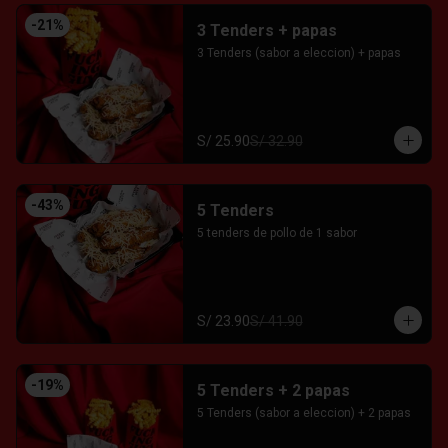
-
21
%
3 Tenders + papas
3 Tenders (sabor a eleccion) + papas
S/ 25.90
S/ 32.90
-
43
%
5 Tenders
5 tenders de pollo de 1 sabor
S/ 23.90
S/ 41.90
-
19
%
5 Tenders + 2 papas
5 Tenders (sabor a eleccion) + 2 papas