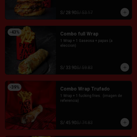
S/ 28.90
S/ 53.17
-
43
%
Combo full Wrap
1 Wrap + 1 Gaseosa + papas (a 
eleccion)
S/ 33.90
S/ 59.83
-
39
%
Combo Wrap Trufado
1 Wrap + 1 fucking fries.  (imagen de 
referencia)
S/ 45.90
S/ 74.83