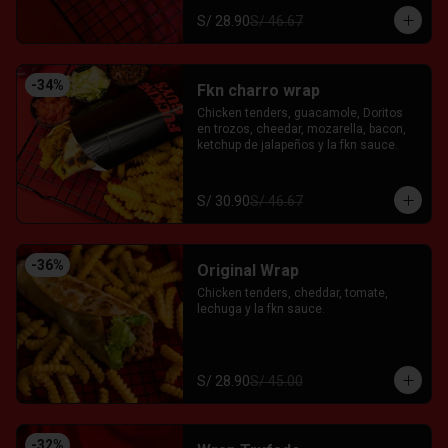
S/ 28.90
S/ 46.67
-
34
%
Fkn charro wrap
Chicken tenders, guacamole, Doritos 
en trozos, cheedar, mozarella, bacon, 
ketchup de jalapeños y la fkn sauce.
S/ 30.90
S/ 46.67
-
36
%
Original Wrap
Chicken tenders, cheddar, tomate, 
lechuga y la fkn sauce.
S/ 28.90
S/ 45.00
-
32
%