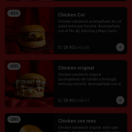
-
53
%
Chicken Col
Chicken sándwich acompañado de col 
salad entre pan brioche. Acompañada 
con el Fkn Ají, Ketchup y Mayo Garlic.
S/ 28.90
S/ 61.50
-
50
%
Chicken original
Chicken sandwich original 
(acompañado de tomate y lechuga) 
entre pan brioche. Acompañada con el 
Fkn Ají, Ketchup y Mayo Garlic.
S/ 28.90
S/ 58.17
-
38
%
Chicken sex mex
Chicken sandwich original. entre pan 