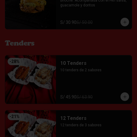
brioche. Acompañada con el Fkn salsa, 
guacamole y doritos
S/ 30.90
S/ 50.00
Tenders
-
28
%
10 Tenders
10 tenders de 2 sabores
S/ 45.90
S/ 63.90
-
21
%
12 Tenders
12 tenders de 3 sabores