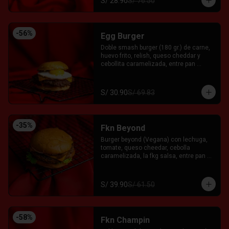
S/ 28.90
S/ 76.50
-
56
%
Egg Burger
Doble smash burger (180 gr.) de carne, 
huevo frito, relish, queso cheddar y 
cebollita caramelizada, entre pan 
brioche. Acompañado con el Fkn Ají, 
Ketchup y Mayo Garlic.
S/ 30.90
S/ 69.83
-
35
%
Fkn Beyond
Burger beyond (Vegana) con lechuga, 
tomate, queso cheedar, cebolla 
caramelizada, la fkg salsa, entre pan 
brioche.
S/ 39.90
S/ 61.50
-
58
%
Fkn Champin