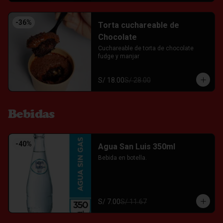
-
36
%
Torta cuchareable de
Chocolate
Cuchareable de torta de chocolate 
fudge y manjar
S/ 18.00
S/ 28.00
Bebidas
-
40
%
Agua San Luis 350ml
Bebida en botella.
S/ 7.00
S/ 11.67