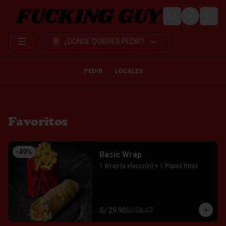
LOGIN
¿DÓNDE QUIERES PEDIR?
PEDIR
LOCALES
Favoritos
-
49
%
Basic Wrap
1 Wrap (a elección) + 1 Papas fritas
S/ 29.90
S/ 58.17