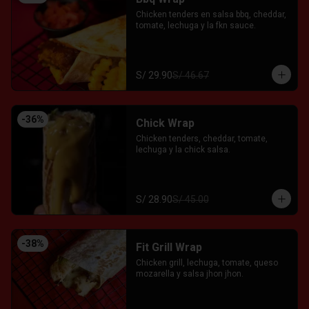
Chicken tenders en salsa bbq, cheddar, 
tomate, lechuga y la fkn sauce.
S/ 29.90
S/ 46.67
-
36
%
Chick Wrap
Chicken tenders, cheddar, tomate, 
lechuga y la chick salsa.
S/ 28.90
S/ 45.00
-
38
%
Fit Grill Wrap
Chicken grill, lechuga, tomate, queso 
mozarella y salsa jhon jhon.