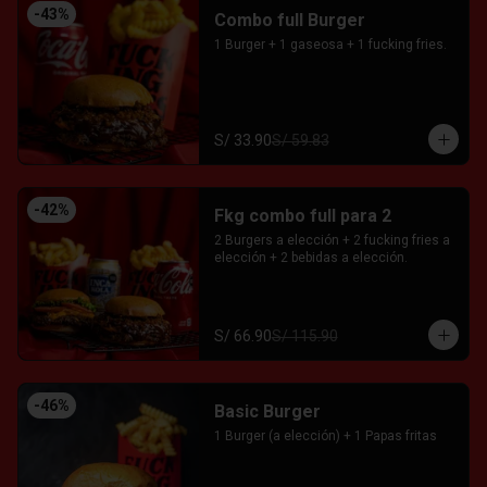
-
43
%
Combo full Burger
1 Burger + 1 gaseosa + 1 fucking fries.
S/ 33.90
S/ 59.83
-
42
%
Fkg combo full para 2
2 Burgers a elección + 2 fucking fries a 
elección + 2 bebidas a elección.
S/ 66.90
S/ 115.90
-
46
%
Basic Burger
1 Burger (a elección) + 1 Papas fritas