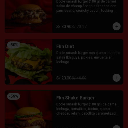
Doble smash burger (180 gr de carne) 
salsa de champiñones salteados con 
parmesano, crunchy bacon, fucking 
salsa de la casa y relish entre pan 
brioche. Acompañada con el Fkn Ají, 
Ketchup y Mayo Garlic.
S/ 30.90
S/ 73.17
-
50
%
Fkn Diet
Doble smash burger con queso, nuestra 
salsa fkn guys, pickles, envuelta en 
lechuga
S/ 23.00
S/ 46.00
-
59
%
Fkn Shake Burger
Doble smash burger (180 gr.) de carne, 
lechuga, tomatitos, tocino, queso 
cheddar, relish, cebollita caramelizada 
y salsa FKG servida entre pan brioche. 
Acompañado con el Fkn Ají, Ketchup y 
Mayo Garlic.