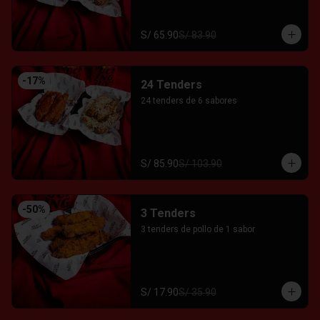
S/ 65.90
S/ 83.90
-
17
%
24 Tenders
24 tenders de 6 sabores
S/ 85.90
S/ 103.90
-
50
%
3 Tenders
3 tenders de pollo de 1 sabor
S/ 17.90
S/ 35.90