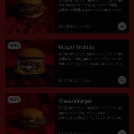
Doble smash burger (180 gr.) de carne 
con bacon crunchy, queso cheddar, 
relish, cebollita caramelizada y salsa 
fkg entre pan brioche. Acompañado con 
el Fkn Ají, Ketchup y Mayo Garlic.
S/ 29.90
S/ 69.83
-
39
%
Burger Trufada
Doble smash burger (180 gr.) de carne, 
salsa trufada, queso cheddar y bacon, 
entre pan brioche. Acompañado con el 
Fkn Ají, Ketchup y Mayo Garlic.
S/ 42.90
S/ 70.00
-
62
%
Cheeseburger
Doble smash burger (180 gr.) de carne, 
queso cheddar, relish, cebolla 
caramelizada y la fkg salsa de la casa 
entre pan brioche. Acompañado con el 
Fkn Ají, Ketchup y Mayo Garlic.