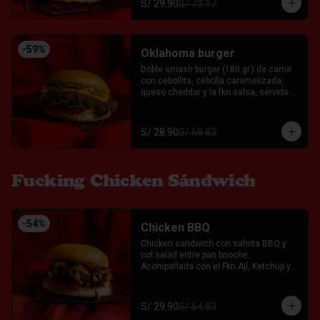
S/ 29.90
S/ 73.17
-
59
%
Oklahoma burger
Doble smash burger (180 gr.) de carne 
con cebollita, cebolla caramelizada, 
queso cheddar y la fkn salsa, servida 
entre un pan brioche. Acompañada con 
el Fkn Ají, Ketchup y Mayo Garlic.
S/ 28.90
S/ 69.83
Fucking Chicken Sándwich
-
54
%
Chicken BBQ
Chicken sandwich con salsita BBQ y 
col salad entre pan brioche. 
Acompañada con el Fkn Ají, Ketchup y 
Mayo Garlic.
S/ 29.90
S/ 64.83