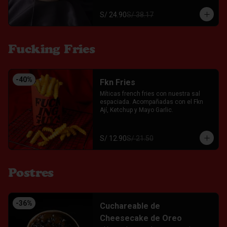
S/ 24.90
S/ 38.17
Fucking Fries
-
40
%
Fkn Fries
Míticas french fries con nuestra sal 
espaciada. Acompañadas con el Fkn 
Ají, Ketchup y Mayo Garlic.
S/ 12.90
S/ 21.50
Postres
-
36
%
Cuchareable de
Cheesecake de Oreo