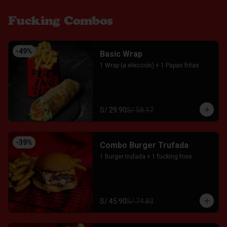
Fucking Combos
-
49
%
Basic Wrap
1 Wrap (a elección) + 1 Papas fritas
S/ 29.90
S/ 58.17
-
39
%
Combo Burger Trufada
1 Burger trufada + 1 fucking fries.
S/ 45.90
S/ 74.83