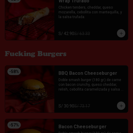
Wrap Trufado
Chicken tenders, cheddar, queso 
mozarella, cebollita con mantequilla, y 
la salsa trufada.
S/ 42.90
S/ 63.33
Fucking Burgers
-
58
%
BBQ Bacon Cheeseburger
Doble smash burger (180 gr.) de carne 
con bacon crunchy, queso cheddar, 
relish, cebollita caramelizada y salsa 
BBQ casera acompañado servida entre 
un pan brioche. Acompañado con el Fkn 
Ají, Ketchup y Mayo Garlic.
S/ 30.90
S/ 73.17
-
57
%
Bacon Cheeseburger