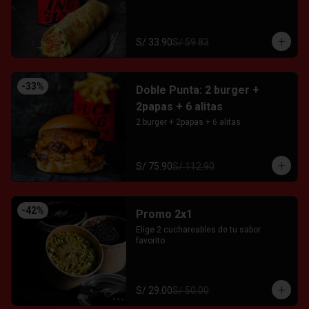
S/ 33.90
S/ 59.83
-
33
%
Doble Punta: 2 burger +
2papas + 6 alitas
2 burger + 2papas + 6 alitas
S/ 75.90
S/ 112.90
-
42
%
Promo 2x1
Elige 2 cuchareables de tu sabor 
favorito
S/ 29.00
S/ 50.00