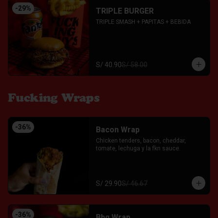
-
29
%
TRIPLE BURGER
TRIPLE SMASH + PAPITAS + BEBIDA
S/ 40.90
S/ 58.00
Fucking Wraps
-
36
%
Bacon Wrap
Chicken tenders, bacon, cheddar, 
tomate, lechuga y la fkn sauce.
S/ 29.90
S/ 46.67
-
36
%
Bbq Wrap