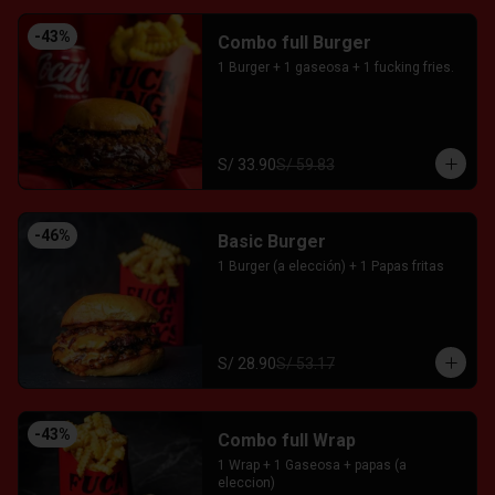
-
43
%
Combo full Burger
1 Burger + 1 gaseosa + 1 fucking fries.
S/ 33.90
S/ 59.83
-
46
%
Basic Burger
1 Burger (a elección) + 1 Papas fritas
S/ 28.90
S/ 53.17
-
43
%
Combo full Wrap
1 Wrap + 1 Gaseosa + papas (a 
eleccion)