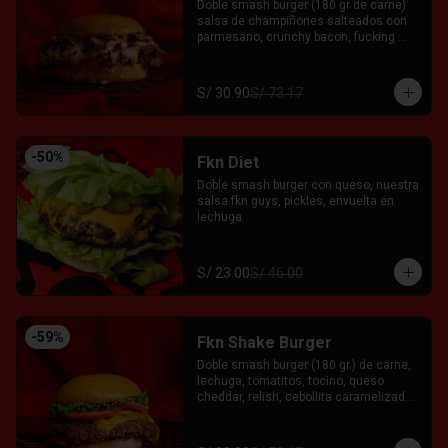
Doble smash burger (180 gr de carne) 
salsa de champiñones salteados con 
parmesano, crunchy bacon, fucking 
salsa de la casa y relish entre pan 
brioche. Acompañada con el Fkn Ají, 
Ketchup y Mayo Garlic.
S/ 30.90
S/ 73.17
-
50
%
Fkn Diet
Doble smash burger con queso, nuestra 
salsa fkn guys, pickles, envuelta en 
lechuga
S/ 23.00
S/ 46.00
-
59
%
Fkn Shake Burger
Doble smash burger (180 gr.) de carne, 
lechuga, tomatitos, tocino, queso 
cheddar, relish, cebollita caramelizada 
y salsa FKG servida entre pan brioche. 
Acompañado con el Fkn Ají, Ketchup y 
Mayo Garlic.