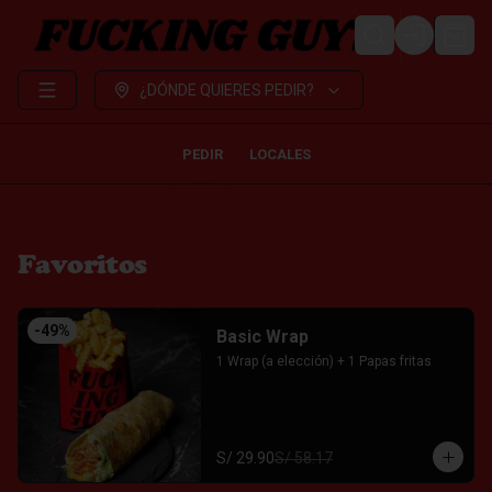
LOGIN
¿DÓNDE QUIERES PEDIR?
PEDIR
LOCALES
Favoritos
-
49
%
Basic Wrap
1 Wrap (a elección) + 1 Papas fritas
S/ 29.90
S/ 58.17