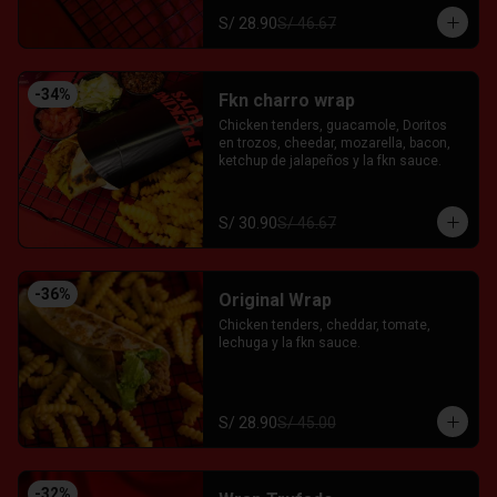
S/ 28.90
S/ 46.67
-
34
%
Fkn charro wrap
Chicken tenders, guacamole, Doritos 
en trozos, cheedar, mozarella, bacon, 
ketchup de jalapeños y la fkn sauce.
S/ 30.90
S/ 46.67
-
36
%
Original Wrap
Chicken tenders, cheddar, tomate, 
lechuga y la fkn sauce.
S/ 28.90
S/ 45.00
-
32
%