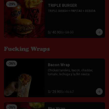
-
29
%
TRIPLE BURGER
TRIPLE SMASH + PAPITAS + BEBIDA
S/ 40.90
S/ 58.00
Fucking Wraps
-
36
%
Bacon Wrap
Chicken tenders, bacon, cheddar, 
tomate, lechuga y la fkn sauce.
S/ 29.90
S/ 46.67
-
36
%
Bbq Wrap