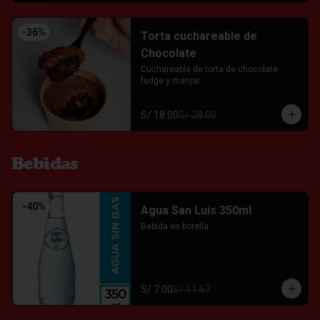
-
36
%
Torta cuchareable de
Chocolate
Cuchareable de torta de chocolate 
fudge y manjar
S/ 18.00
S/ 28.00
Bebidas
-
40
%
Agua San Luis 350ml
Bebida en botella.
S/ 7.00
S/ 11.67