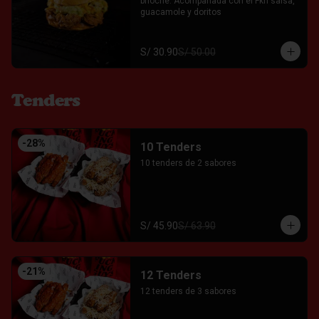
brioche. Acompañada con el Fkn salsa, 
guacamole y doritos
S/ 30.90
S/ 50.00
Tenders
-
28
%
10 Tenders
10 tenders de 2 sabores
S/ 45.90
S/ 63.90
-
21
%
12 Tenders
12 tenders de 3 sabores