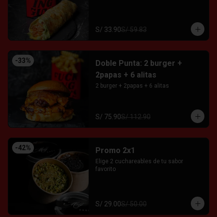
S/ 33.90
S/ 59.83
-
33
%
Doble Punta: 2 burger +
2papas + 6 alitas
2 burger + 2papas + 6 alitas
S/ 75.90
S/ 112.90
-
42
%
Promo 2x1
Elige 2 cuchareables de tu sabor 
favorito
S/ 29.00
S/ 50.00