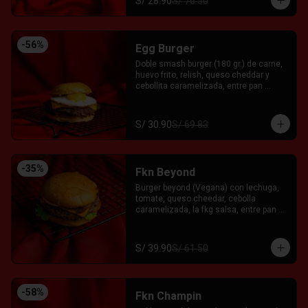
S/ 28.90
S/ 76.50
-
56
%
Egg Burger
Doble smash burger (180 gr.) de carne, 
huevo frito, relish, queso cheddar y 
cebollita caramelizada, entre pan 
brioche. Acompañado con el Fkn Ají, 
Ketchup y Mayo Garlic.
S/ 30.90
S/ 69.83
-
35
%
Fkn Beyond
Burger beyond (Vegana) con lechuga, 
tomate, queso cheedar, cebolla 
caramelizada, la fkg salsa, entre pan 
brioche.
S/ 39.90
S/ 61.50
-
58
%
Fkn Champin