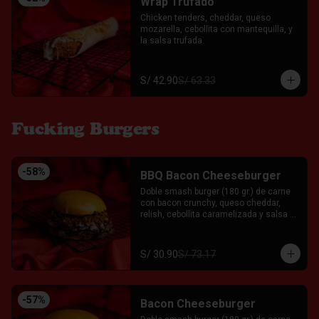
Wrap Trufado
Chicken tenders, cheddar, queso 
mozarella, cebollita con mantequilla, y 
la salsa trufada.
S/ 42.90
S/ 63.33
Fucking Burgers
-
58
%
BBQ Bacon Cheeseburger
Doble smash burger (180 gr.) de carne 
con bacon crunchy, queso cheddar, 
relish, cebollita caramelizada y salsa 
BBQ casera acompañado servida entre 
un pan brioche. Acompañado con el Fkn 
Ají, Ketchup y Mayo Garlic.
S/ 30.90
S/ 73.17
-
57
%
Bacon Cheeseburger