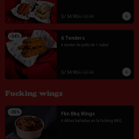
S/ 34.90
S/ 42.90
-
34
%
6 Tenders
6 tender de pollo de 1 sabor
S/ 34.90
S/ 52.90
Fucking wings
-
35
%
Fkn Bbq Wings
6 Alitas bañadas en la fucking BBQ