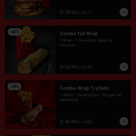
S/ 28.90
S/ 53.17
-
43
%
Combo full Wrap
1 Wrap + 1 Gaseosa + papas (a 
eleccion)
S/ 33.90
S/ 59.83
-
39
%
Combo Wrap Trufado
1 Wrap + 1 fucking fries.  (imagen de 
referencia)
S/ 45.90
S/ 74.83