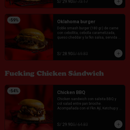
S/ 29.90
S/ 73.17
-
59
%
Oklahoma burger
Doble smash burger (180 gr.) de carne 
con cebollita, cebolla caramelizada, 
queso cheddar y la fkn salsa, servida 
entre un pan brioche. Acompañada con 
el Fkn Ají, Ketchup y Mayo Garlic.
S/ 28.90
S/ 69.83
Fucking Chicken Sándwich
-
54
%
Chicken BBQ
Chicken sandwich con salsita BBQ y 
col salad entre pan brioche. 
Acompañada con el Fkn Ají, Ketchup y 
Mayo Garlic.
S/ 29.90
S/ 64.83