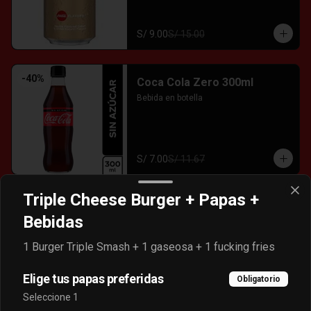
S/ 9.00
S/ 15.00
-
40
%
Coca Cola Zero 300ml
Bebida en botella
S/ 7.00
S/ 11.67
Triple Cheese Burger + Papas +
-
40
%
Dr Pepper
Bebidas
Bebida en lata.
1 Burger Triple Smash + 1 gaseosa + 1 fucking fries
Elige tus papas preferidas
Obligatorio
S/ 9.00
S/ 15.00
Seleccione 1