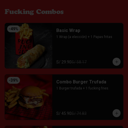
Fucking Combos
-
49
%
Basic Wrap
1 Wrap (a elección) + 1 Papas fritas
S/ 29.90
S/ 58.17
-
39
%
Combo Burger Trufada
1 Burger trufada + 1 fucking fries.
S/ 45.90
S/ 74.83