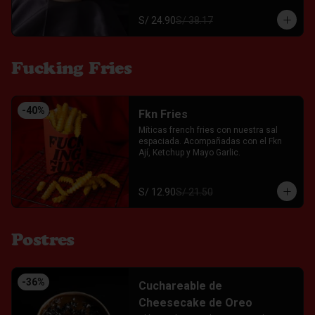
S/ 24.90
S/ 38.17
Fucking Fries
-
40
%
Fkn Fries
Míticas french fries con nuestra sal 
espaciada. Acompañadas con el Fkn 
Ají, Ketchup y Mayo Garlic.
S/ 12.90
S/ 21.50
Postres
-
36
%
Cuchareable de
Cheesecake de Oreo