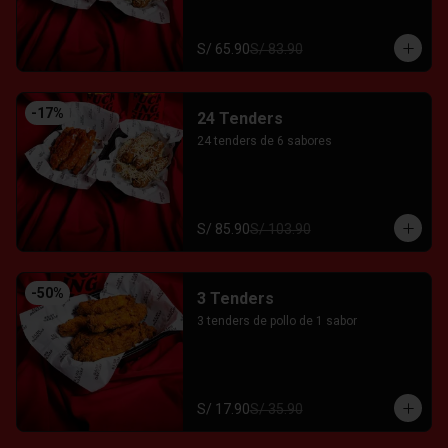
S/ 65.90
S/ 83.90
-
17
%
24 Tenders
24 tenders de 6 sabores
S/ 85.90
S/ 103.90
-
50
%
3 Tenders
3 tenders de pollo de 1 sabor
S/ 17.90
S/ 35.90