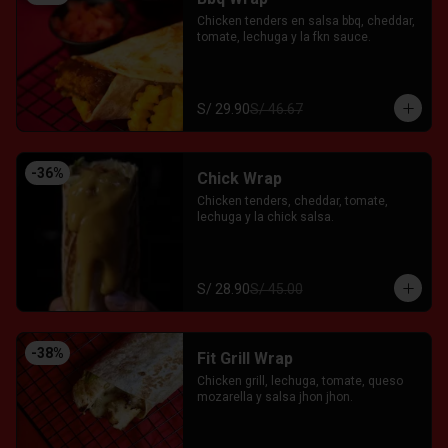
Chicken tenders en salsa bbq, cheddar, 
tomate, lechuga y la fkn sauce.
S/ 29.90
S/ 46.67
-
36
%
Chick Wrap
Chicken tenders, cheddar, tomate, 
lechuga y la chick salsa.
S/ 28.90
S/ 45.00
-
38
%
Fit Grill Wrap
Chicken grill, lechuga, tomate, queso 
mozarella y salsa jhon jhon.