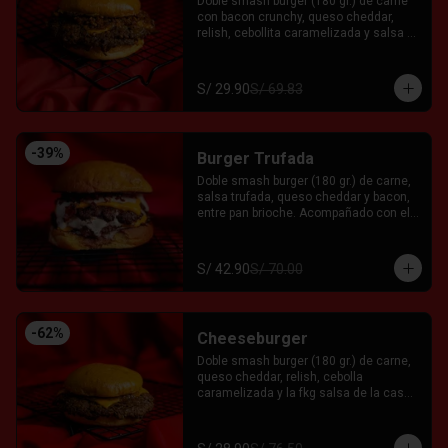
Doble smash burger (180 gr.) de carne 
con bacon crunchy, queso cheddar, 
relish, cebollita caramelizada y salsa 
fkg entre pan brioche. Acompañado con 
el Fkn Ají, Ketchup y Mayo Garlic.
S/ 29.90
S/ 69.83
-
39
%
Burger Trufada
Doble smash burger (180 gr.) de carne, 
salsa trufada, queso cheddar y bacon, 
entre pan brioche. Acompañado con el 
Fkn Ají, Ketchup y Mayo Garlic.
S/ 42.90
S/ 70.00
-
62
%
Cheeseburger
Doble smash burger (180 gr.) de carne, 
queso cheddar, relish, cebolla 
caramelizada y la fkg salsa de la casa 
entre pan brioche. Acompañado con el 
Fkn Ají, Ketchup y Mayo Garlic.