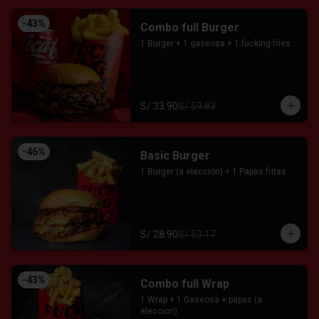
-
43
%
Combo full Burger
1 Burger + 1 gaseosa + 1 fucking fries.
S/ 33.90
S/ 59.83
-
46
%
Basic Burger
1 Burger (a elección) + 1 Papas fritas
S/ 28.90
S/ 53.17
-
43
%
Combo full Wrap
1 Wrap + 1 Gaseosa + papas (a 
eleccion)