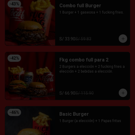
-
43
%
Combo full Burger
1 Burger + 1 gaseosa + 1 fucking fries.
S/ 33.90
S/ 59.83
-
42
%
Fkg combo full para 2
2 Burgers a elección + 2 fucking fries a 
elección + 2 bebidas a elección.
S/ 66.90
S/ 115.90
-
46
%
Basic Burger
1 Burger (a elección) + 1 Papas fritas