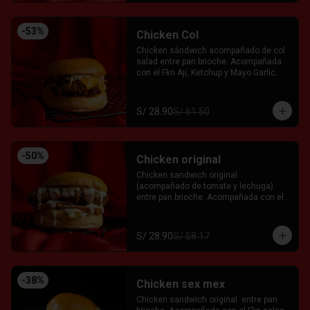
-
53
%
Chicken Col
Chicken sándwich acompañado de col 
salad entre pan brioche. Acompañada 
con el Fkn Ají, Ketchup y Mayo Garlic.
S/ 28.90
S/ 61.50
-
50
%
Chicken original
Chicken sandwich original 
(acompañado de tomate y lechuga) 
entre pan brioche. Acompañada con el 
Fkn Ají, Ketchup y Mayo Garlic.
S/ 28.90
S/ 58.17
-
38
%
Chicken sex mex
Chicken sandwich original. entre pan 