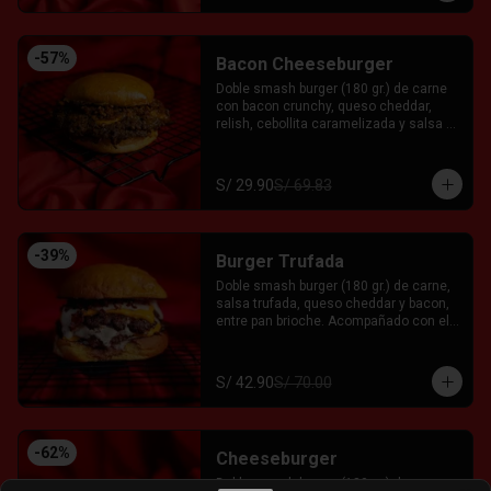
-
57
%
Bacon Cheeseburger
Doble smash burger (180 gr.) de carne 
con bacon crunchy, queso cheddar, 
relish, cebollita caramelizada y salsa 
fkg entre pan brioche. Acompañado con 
el Fkn Ají, Ketchup y Mayo Garlic.
S/ 29.90
S/ 69.83
-
39
%
Burger Trufada
Doble smash burger (180 gr.) de carne, 
salsa trufada, queso cheddar y bacon, 
entre pan brioche. Acompañado con el 
Fkn Ají, Ketchup y Mayo Garlic.
S/ 42.90
S/ 70.00
-
62
%
Cheeseburger
Doble smash burger (180 gr.) de carne, 