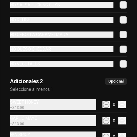
lechuga, tomatitos, tocino, queso 
NO SALSA FUCKING GUYS
cheddar, relish, cebollita caramelizada 
y salsa FKG servida entre pan brioche. 
Acompañado con el Fkn Ají, Ketchup y 
NO RELISH
Mayo Garlic.
S/ 29.90
S/ 73.17
NO CEBOLLA CARAMELIZADA
-
59
%
Oklahoma burger
NO QUESO CHEDDAR
Doble smash burger (180 gr.) de carne 
con cebollita, cebolla caramelizada, 
NO VEGETALES
queso cheddar y la fkn salsa, servida 
entre un pan brioche. Acompañada con 
el Fkn Ají, Ketchup y Mayo Garlic.
Adicionales 2
S/ 28.90
S/ 69.83
Opcional
Seleccione al menos 1
SWEET HONEY
0
+
S/ 3.00
GARLIC MAYO
0
+
S/ 3.00
FKN SPICY