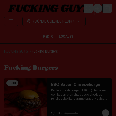
LOGIN
¿DÓNDE QUIERES PEDIR?
PEDIR
LOCALES
FUCKING GUYS
Fucking Burgers
Fucking Burgers
-
58
%
BBQ Bacon Cheeseburger
Doble smash burger (180 gr.) de carne 
con bacon crunchy, queso cheddar, 
relish, cebollita caramelizada y salsa 
BBQ casera acompañado servida entre 
un pan brioche. Acompañado con el Fkn 
Ají, Ketchup y Mayo Garlic.
S/ 30.90
S/ 73.17