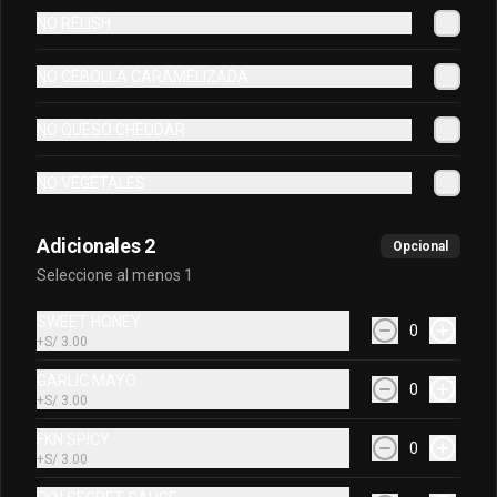
NO RELISH
NO CEBOLLA CARAMELIZADA
NO QUESO CHEDDAR
NO VEGETALES
Adicionales 2
Opcional
Seleccione al menos 1
SWEET HONEY
0
+
S/ 3.00
GARLIC MAYO
0
+
S/ 3.00
FKN SPICY
0
+
S/ 3.00