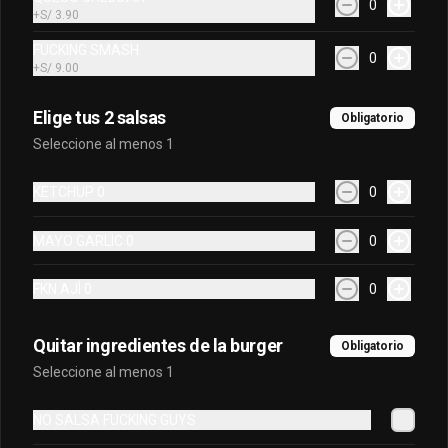
0
+
S/ 3.90
FUCKING SMASH
0
+
S/ 9.00
Elige tus 2 salsas
Obligatorio
Seleccione al menos 1
KETCHUP 0
0
MAYO GARLIC 0
0
FKN AJÌ 0
0
Quitar ingredientes de la burger
Obligatorio
Seleccione al menos 1
NO SALSA FUCKING GUYS