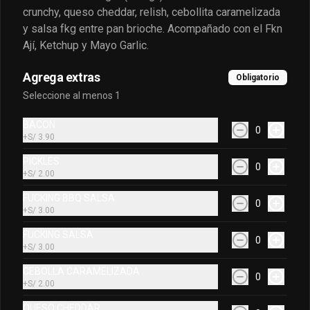
crunchy, queso cheddar, relish, cebollita caramelizada
y salsa fkg entre pan brioche. Acompañado con el Fkn
Ají, Ketchup y Mayo Garlic.
Agrega extras
Obligatorio
Seleccione al menos 1
BACON
0
+
S/ 3.90
PICKLES
0
+
S/ 2.00
FUCKING BBQ SALSA
0
+
S/ 3.00
FUCKING SALSA
0
+
S/ 3.00
CEBOLLA CARAMELIZADA
0
+
S/ 2.00
QUESO CHEDDAR