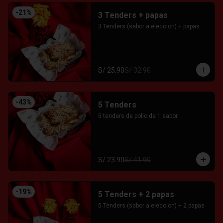
-
21
%
3 Tenders + papas
3 Tenders (sabor a eleccion) + papas
S/ 25.90
S/ 32.90
-
43
%
5 Tenders
5 tenders de pollo de 1 sabor
S/ 23.90
S/ 41.90
-
19
%
5 Tenders + 2 papas
5 Tenders (sabor a eleccion) + 2 papas