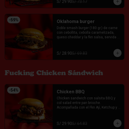
S/ 29.90
S/ 73.17
-
59
%
Oklahoma burger
Doble smash burger (180 gr.) de carne 
con cebollita, cebolla caramelizada, 
queso cheddar y la fkn salsa, servida 
entre un pan brioche. Acompañada con 
el Fkn Ají, Ketchup y Mayo Garlic.
S/ 28.90
S/ 69.83
Fucking Chicken Sándwich
-
54
%
Chicken BBQ
Chicken sandwich con salsita BBQ y 
col salad entre pan brioche. 
Acompañada con el Fkn Ají, Ketchup y 
Mayo Garlic.
S/ 29.90
S/ 64.83