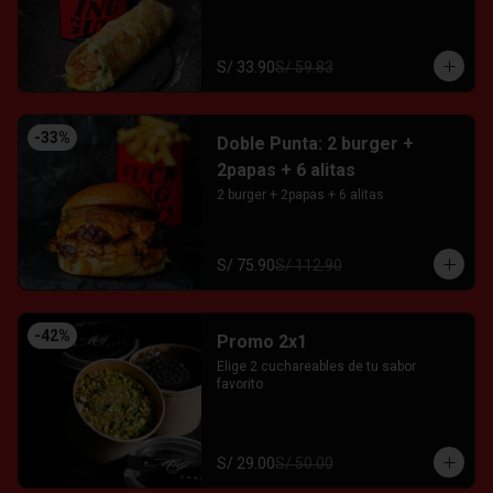
S/ 33.90
S/ 59.83
-
33
%
Doble Punta: 2 burger +
2papas + 6 alitas
2 burger + 2papas + 6 alitas
S/ 75.90
S/ 112.90
-
42
%
Promo 2x1
Elige 2 cuchareables de tu sabor 
favorito
S/ 29.00
S/ 50.00