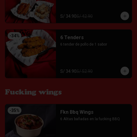
S/ 34.90
S/ 42.90
-
34
%
6 Tenders
6 tender de pollo de 1 sabor
S/ 34.90
S/ 52.90
Fucking wings
-
35
%
Fkn Bbq Wings
6 Alitas bañadas en la fucking BBQ