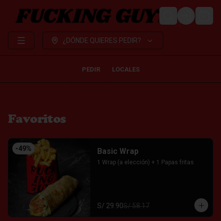
LOGIN
¿DÓNDE QUIERES PEDIR?
PEDIR
LOCALES
Favoritos
-
49
%
Basic Wrap
1 Wrap (a elección) + 1 Papas fritas
S/ 29.90
S/ 58.17