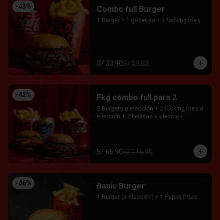
-
43
%
Combo full Burger
1 Burger + 1 gaseosa + 1 fucking fries.
S/ 33.90
S/ 59.83
-
42
%
Fkg combo full para 2
2 Burgers a elección + 2 fucking fries a 
elección + 2 bebidas a elección.
S/ 66.90
S/ 115.90
-
46
%
Basic Burger
1 Burger (a elección) + 1 Papas fritas