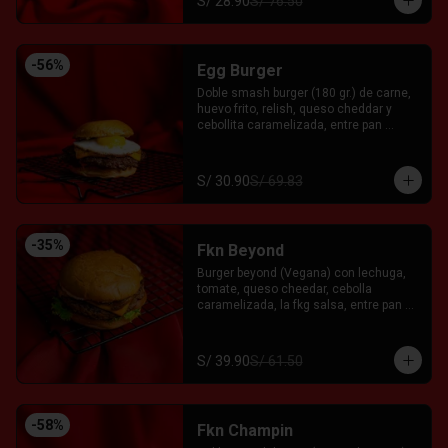
S/ 28.90
S/ 76.50
-
56
%
Egg Burger
Doble smash burger (180 gr.) de carne, 
huevo frito, relish, queso cheddar y 
cebollita caramelizada, entre pan 
brioche. Acompañado con el Fkn Ají, 
Ketchup y Mayo Garlic.
S/ 30.90
S/ 69.83
-
35
%
Fkn Beyond
Burger beyond (Vegana) con lechuga, 
tomate, queso cheedar, cebolla 
caramelizada, la fkg salsa, entre pan 
brioche.
S/ 39.90
S/ 61.50
-
58
%
Fkn Champin