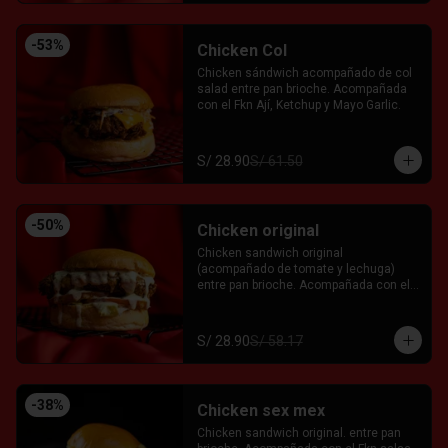
-
53
%
Chicken Col
Chicken sándwich acompañado de col 
salad entre pan brioche. Acompañada 
con el Fkn Ají, Ketchup y Mayo Garlic.
S/ 28.90
S/ 61.50
-
50
%
Chicken original
Chicken sandwich original 
(acompañado de tomate y lechuga) 
entre pan brioche. Acompañada con el 
Fkn Ají, Ketchup y Mayo Garlic.
S/ 28.90
S/ 58.17
-
38
%
Chicken sex mex
Chicken sandwich original. entre pan 