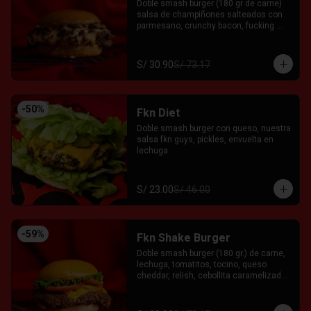
Doble smash burger (180 gr de carne) 
salsa de champiñones salteados con 
parmesano, crunchy bacon, fucking 
salsa de la casa y relish entre pan 
brioche. Acompañada con el Fkn Ají, 
Ketchup y Mayo Garlic.
S/ 30.90
S/ 73.17
-
50
%
Fkn Diet
Doble smash burger con queso, nuestra 
salsa fkn guys, pickles, envuelta en 
lechuga
S/ 23.00
S/ 46.00
-
59
%
Fkn Shake Burger
Doble smash burger (180 gr.) de carne, 
lechuga, tomatitos, tocino, queso 
cheddar, relish, cebollita caramelizada 
y salsa FKG servida entre pan brioche. 
Acompañado con el Fkn Ají, Ketchup y 
Mayo Garlic.