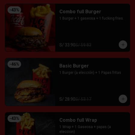
-
43
%
Combo full Burger
1 Burger + 1 gaseosa + 1 fucking fries.
S/ 33.90
S/ 59.83
-
46
%
Basic Burger
1 Burger (a elección) + 1 Papas fritas
S/ 28.90
S/ 53.17
-
43
%
Combo full Wrap
1 Wrap + 1 Gaseosa + papas (a 
eleccion)