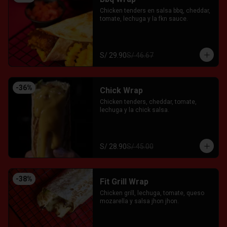
Chicken tenders en salsa bbq, cheddar, 
tomate, lechuga y la fkn sauce.
S/ 29.90
S/ 46.67
-
36
%
Chick Wrap
Chicken tenders, cheddar, tomate, 
lechuga y la chick salsa.
S/ 28.90
S/ 45.00
-
38
%
Fit Grill Wrap
Chicken grill, lechuga, tomate, queso 
mozarella y salsa jhon jhon.