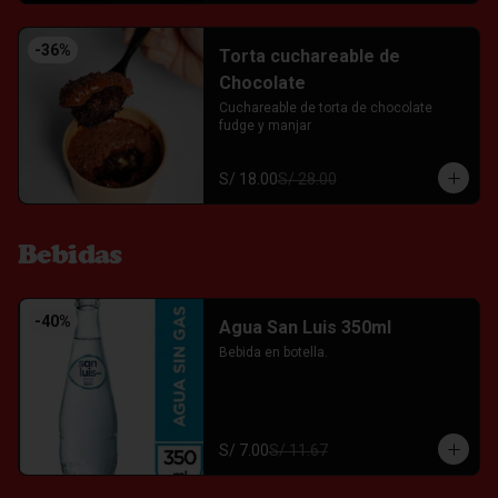
-
36
%
Torta cuchareable de
Chocolate
Cuchareable de torta de chocolate 
fudge y manjar
S/ 18.00
S/ 28.00
Bebidas
-
40
%
Agua San Luis 350ml
Bebida en botella.
S/ 7.00
S/ 11.67