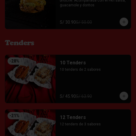
brioche. Acompañada con el Fkn salsa, 
guacamole y doritos
S/ 30.90
S/ 50.00
Tenders
-
28
%
10 Tenders
10 tenders de 2 sabores
S/ 45.90
S/ 63.90
-
21
%
12 Tenders
12 tenders de 3 sabores