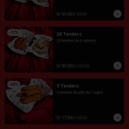
S/ 65.90
S/ 83.90
-
17
%
24 Tenders
24 tenders de 6 sabores
S/ 85.90
S/ 103.90
-
50
%
3 Tenders
3 tenders de pollo de 1 sabor
S/ 17.90
S/ 35.90