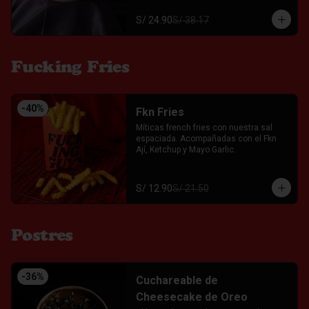
S/ 24.90
S/ 38.17
Fucking Fries
-
40
%
Fkn Fries
Míticas french fries con nuestra sal 
espaciada. Acompañadas con el Fkn 
Ají, Ketchup y Mayo Garlic.
S/ 12.90
S/ 21.50
Postres
-
36
%
Cuchareable de
Cheesecake de Oreo