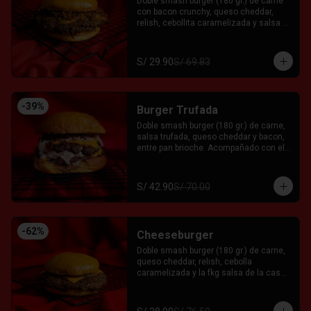
Doble smash burger (180 gr.) de carne 
con bacon crunchy, queso cheddar, 
relish, cebollita caramelizada y salsa 
fkg entre pan brioche. Acompañado con 
el Fkn Ají, Ketchup y Mayo Garlic.
S/ 29.90
S/ 69.83
-
39
%
Burger Trufada
Doble smash burger (180 gr.) de carne, 
salsa trufada, queso cheddar y bacon, 
entre pan brioche. Acompañado con el 
Fkn Ají, Ketchup y Mayo Garlic.
S/ 42.90
S/ 70.00
-
62
%
Cheeseburger
Doble smash burger (180 gr.) de carne, 
queso cheddar, relish, cebolla 
caramelizada y la fkg salsa de la casa 
entre pan brioche. Acompañado con el 
Fkn Ají, Ketchup y Mayo Garlic.