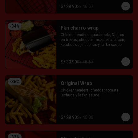
S/ 28.90
S/ 46.67
-
34
%
Fkn charro wrap
Chicken tenders, guacamole, Doritos 
en trozos, cheedar, mozarella, bacon, 
ketchup de jalapeños y la fkn sauce.
S/ 30.90
S/ 46.67
-
36
%
Original Wrap
Chicken tenders, cheddar, tomate, 
lechuga y la fkn sauce.
S/ 28.90
S/ 45.00
-
32
%