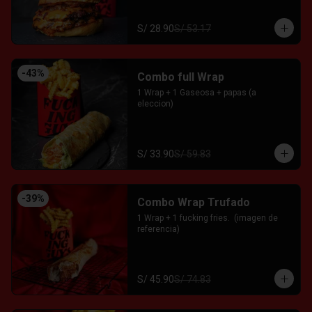
S/ 28.90
S/ 53.17
-
43
%
Combo full Wrap
1 Wrap + 1 Gaseosa + papas (a 
eleccion)
S/ 33.90
S/ 59.83
-
39
%
Combo Wrap Trufado
1 Wrap + 1 fucking fries.  (imagen de 
referencia)
S/ 45.90
S/ 74.83