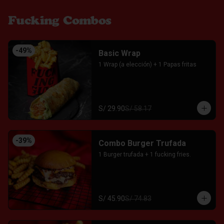
Fucking Combos
-
49
%
Basic Wrap
1 Wrap (a elección) + 1 Papas fritas
S/ 29.90
S/ 58.17
-
39
%
Combo Burger Trufada
1 Burger trufada + 1 fucking fries.
S/ 45.90
S/ 74.83