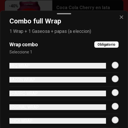
-
40
%
Coca Cola Cherry en lata
Combo full Wrap
1 Wrap + 1 Gaseosa + papas (a eleccion)
S/ 9.00
S/ 15.00
Wrap combo
Obligatorio
Seleccione 1
-
40
%
Coca Cola Lata
BBQ WRAP
Bebidas en lata.
BACON WRAP
S/ 9.00
S/ 15.00
CHARRO WRAP
ORIGINAL WRAP
-
40
%
Coca Cola Vainilla en lata
CHICK WRAP