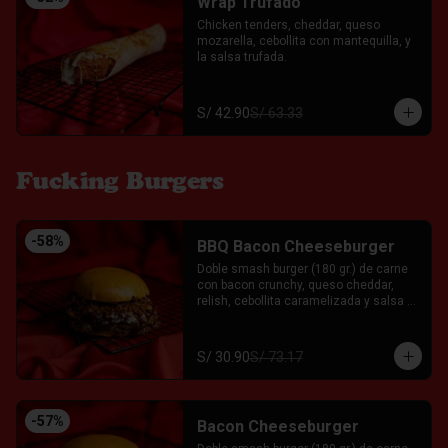
Wrap Trufado
Chicken tenders, cheddar, queso 
mozarella, cebollita con mantequilla, y 
la salsa trufada.
S/ 42.90
S/ 63.33
Fucking Burgers
-
58
%
BBQ Bacon Cheeseburger
Doble smash burger (180 gr.) de carne 
con bacon crunchy, queso cheddar, 
relish, cebollita caramelizada y salsa 
BBQ casera acompañado servida entre 
un pan brioche. Acompañado con el Fkn 
Ají, Ketchup y Mayo Garlic.
S/ 30.90
S/ 73.17
-
57
%
Bacon Cheeseburger