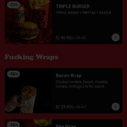
-
29
%
TRIPLE BURGER
TRIPLE SMASH + PAPITAS + BEBIDA
S/ 40.90
S/ 58.00
Fucking Wraps
-
36
%
Bacon Wrap
Chicken tenders, bacon, cheddar, 
tomate, lechuga y la fkn sauce.
S/ 29.90
S/ 46.67
-
36
%
Bbq Wrap