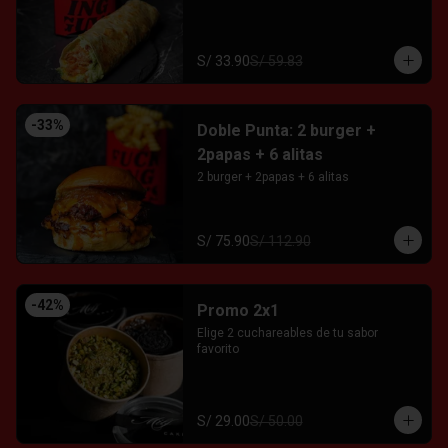
S/ 33.90
S/ 59.83
-
33
%
Doble Punta: 2 burger +
2papas + 6 alitas
2 burger + 2papas + 6 alitas
S/ 75.90
S/ 112.90
-
42
%
Promo 2x1
Elige 2 cuchareables de tu sabor 
favorito
S/ 29.00
S/ 50.00