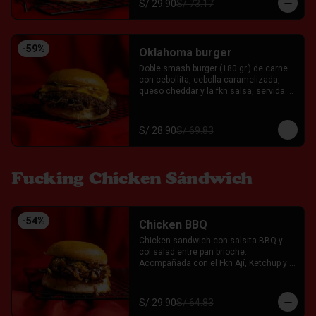
S/ 29.90
S/ 73.17
-
59
%
Oklahoma burger
Doble smash burger (180 gr.) de carne 
con cebollita, cebolla caramelizada, 
queso cheddar y la fkn salsa, servida 
entre un pan brioche. Acompañada con 
el Fkn Ají, Ketchup y Mayo Garlic.
S/ 28.90
S/ 69.83
Fucking Chicken Sándwich
-
54
%
Chicken BBQ
Chicken sandwich con salsita BBQ y 
col salad entre pan brioche. 
Acompañada con el Fkn Ají, Ketchup y 
Mayo Garlic.
S/ 29.90
S/ 64.83