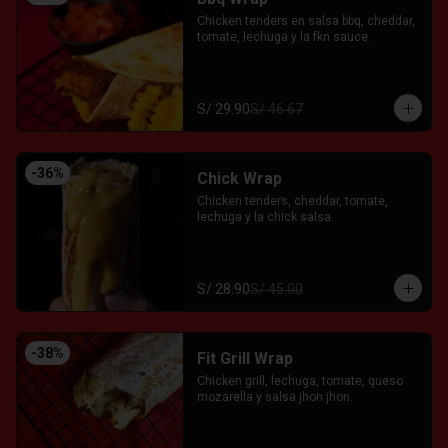
Chicken tenders en salsa bbq, cheddar, 
tomate, lechuga y la fkn sauce.
S/ 29.90
S/ 46.67
-
36
%
Chick Wrap
Chicken tenders, cheddar, tomate, 
lechuga y la chick salsa.
S/ 28.90
S/ 45.00
-
38
%
Fit Grill Wrap
Chicken grill, lechuga, tomate, queso 
mozarella y salsa jhon jhon.