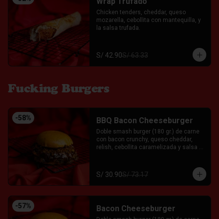
Wrap Trufado
Chicken tenders, cheddar, queso 
mozarella, cebollita con mantequilla, y 
la salsa trufada.
S/ 42.90
S/ 63.33
Fucking Burgers
-
58
%
BBQ Bacon Cheeseburger
Doble smash burger (180 gr.) de carne 
con bacon crunchy, queso cheddar, 
relish, cebollita caramelizada y salsa 
BBQ casera acompañado servida entre 
un pan brioche. Acompañado con el Fkn 
Ají, Ketchup y Mayo Garlic.
S/ 30.90
S/ 73.17
-
57
%
Bacon Cheeseburger