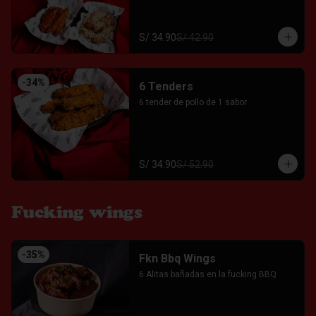
S/ 34.90
S/ 42.90
-
34
%
6 Tenders
6 tender de pollo de 1 sabor
S/ 34.90
S/ 52.90
Fucking wings
-
35
%
Fkn Bbq Wings
6 Alitas bañadas en la fucking BBQ