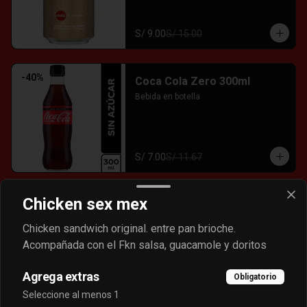
S/ 9.00
S/ 15.00
-
40
%
Coca Cola Zero 300ml
Bebida en botella
S/ 7.00
S/ 11.67
Chicken sex mex
-
40
%
Dr Pepper
Bebida en lata.
Chicken sandwich original. entre pan brioche.
Acompañada con el Fkn salsa, guacamole y doritos
Agrega extras
Obligatorio
S/ 9.00
S/ 15.00
Seleccione al menos 1