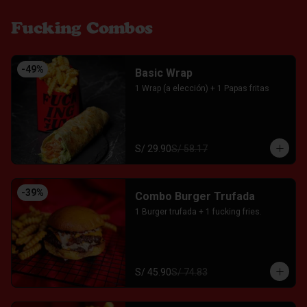
Fucking Combos
-
49
%
Basic Wrap
1 Wrap (a elección) + 1 Papas fritas
S/ 29.90
S/ 58.17
-
39
%
Combo Burger Trufada
1 Burger trufada + 1 fucking fries.
S/ 45.90
S/ 74.83