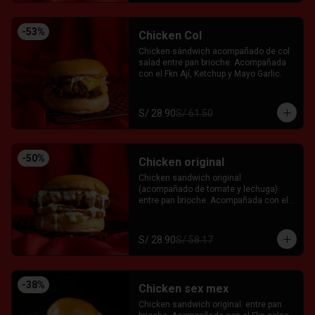
-
53
%
Chicken Col
Chicken sándwich acompañado de col 
salad entre pan brioche. Acompañada 
con el Fkn Ají, Ketchup y Mayo Garlic.
S/ 28.90
S/ 61.50
-
50
%
Chicken original
Chicken sandwich original 
(acompañado de tomate y lechuga) 
entre pan brioche. Acompañada con el 
Fkn Ají, Ketchup y Mayo Garlic.
S/ 28.90
S/ 58.17
-
38
%
Chicken sex mex
Chicken sandwich original. entre pan 