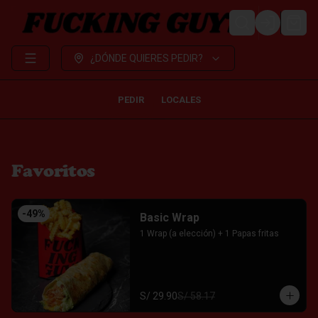
LOGIN
¿DÓNDE QUIERES PEDIR?
PEDIR
LOCALES
Favoritos
-
49
%
Basic Wrap
1 Wrap (a elección) + 1 Papas fritas
S/ 29.90
S/ 58.17