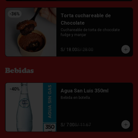
-
36
%
Torta cuchareable de
Chocolate
Cuchareable de torta de chocolate 
fudge y manjar
S/ 18.00
S/ 28.00
Bebidas
-
40
%
Agua San Luis 350ml
Bebida en botella.
S/ 7.00
S/ 11.67