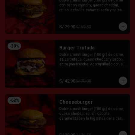
Doble smash burger (180 gr.) de carne 
con bacon crunchy, queso cheddar, 
relish, cebollita caramelizada y salsa 
fkg entre pan brioche. Acompañado con 
el Fkn Ají, Ketchup y Mayo Garlic.
S/ 29.90
S/ 69.83
-
39
%
Burger Trufada
Doble smash burger (180 gr.) de carne, 
salsa trufada, queso cheddar y bacon, 
entre pan brioche. Acompañado con el 
Fkn Ají, Ketchup y Mayo Garlic.
S/ 42.90
S/ 70.00
-
62
%
Cheeseburger
Doble smash burger (180 gr.) de carne, 
queso cheddar, relish, cebolla 
caramelizada y la fkg salsa de la casa 
entre pan brioche. Acompañado con el 
Fkn Ají, Ketchup y Mayo Garlic.