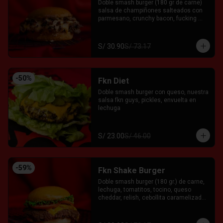
Doble smash burger (180 gr de carne) 
salsa de champiñones salteados con 
parmesano, crunchy bacon, fucking 
salsa de la casa y relish entre pan 
brioche. Acompañada con el Fkn Ají, 
Ketchup y Mayo Garlic.
S/ 30.90
S/ 73.17
-
50
%
Fkn Diet
Doble smash burger con queso, nuestra 
salsa fkn guys, pickles, envuelta en 
lechuga
S/ 23.00
S/ 46.00
-
59
%
Fkn Shake Burger
Doble smash burger (180 gr.) de carne, 
lechuga, tomatitos, tocino, queso 
cheddar, relish, cebollita caramelizada 
y salsa FKG servida entre pan brioche. 
Acompañado con el Fkn Ají, Ketchup y 
Mayo Garlic.