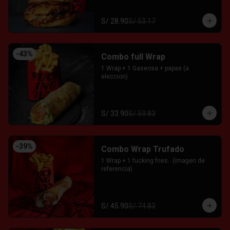
S/ 28.90
S/ 53.17
-
43
%
Combo full Wrap
1 Wrap + 1 Gaseosa + papas (a 
eleccion)
S/ 33.90
S/ 59.83
-
39
%
Combo Wrap Trufado
1 Wrap + 1 fucking fries.  (imagen de 
referencia)
S/ 45.90
S/ 74.83