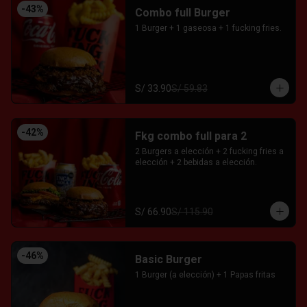
-
43
%
Combo full Burger
1 Burger + 1 gaseosa + 1 fucking fries.
S/ 33.90
S/ 59.83
-
42
%
Fkg combo full para 2
2 Burgers a elección + 2 fucking fries a 
elección + 2 bebidas a elección.
S/ 66.90
S/ 115.90
-
46
%
Basic Burger
1 Burger (a elección) + 1 Papas fritas