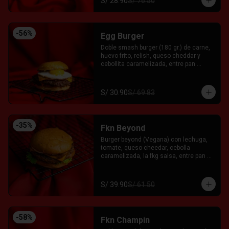
S/ 28.90
S/ 76.50
-
56
%
Egg Burger
Doble smash burger (180 gr.) de carne, 
huevo frito, relish, queso cheddar y 
cebollita caramelizada, entre pan 
brioche. Acompañado con el Fkn Ají, 
Ketchup y Mayo Garlic.
S/ 30.90
S/ 69.83
-
35
%
Fkn Beyond
Burger beyond (Vegana) con lechuga, 
tomate, queso cheedar, cebolla 
caramelizada, la fkg salsa, entre pan 
brioche.
S/ 39.90
S/ 61.50
-
58
%
Fkn Champin