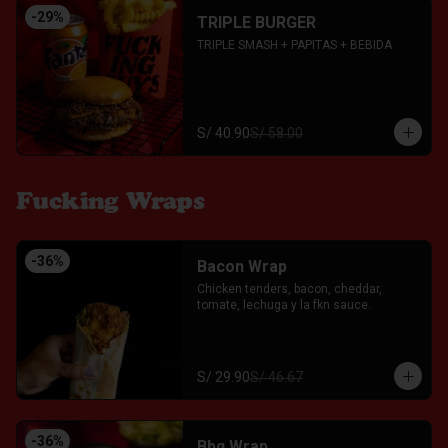
-
29
%
TRIPLE BURGER
TRIPLE SMASH + PAPITAS + BEBIDA
S/ 40.90
S/ 58.00
Fucking Wraps
-
36
%
Bacon Wrap
Chicken tenders, bacon, cheddar, 
tomate, lechuga y la fkn sauce.
S/ 29.90
S/ 46.67
-
36
%
Bbq Wrap