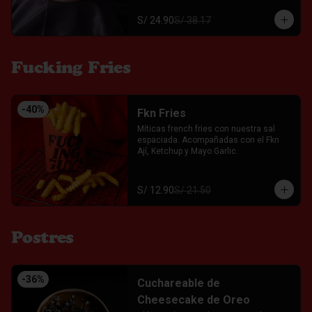
S/ 24.90
S/ 38.17
Fucking Fries
-
40
%
Fkn Fries
Míticas french fries con nuestra sal 
espaciada. Acompañadas con el Fkn 
Ají, Ketchup y Mayo Garlic.
S/ 12.90
S/ 21.50
Postres
-
36
%
Cuchareable de
Cheesecake de Oreo