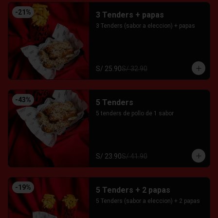
-
21
%
3 Tenders + papas
3 Tenders (sabor a eleccion) + papas
S/ 25.90
S/ 32.90
-
43
%
5 Tenders
5 tenders de pollo de 1 sabor
S/ 23.90
S/ 41.90
-
19
%
5 Tenders + 2 papas
5 Tenders (sabor a eleccion) + 2 papas