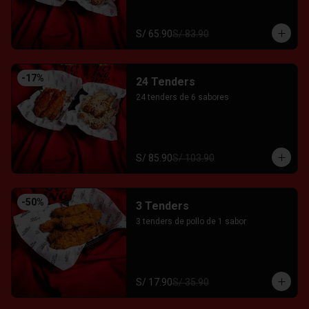
S/ 65.90
S/ 83.90
-
17
%
24 Tenders
24 tenders de 6 sabores
S/ 85.90
S/ 103.90
-
50
%
3 Tenders
3 tenders de pollo de 1 sabor
S/ 17.90
S/ 35.90