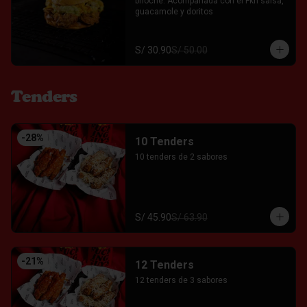
brioche. Acompañada con el Fkn salsa, 
guacamole y doritos
S/ 30.90
S/ 50.00
Tenders
-
28
%
10 Tenders
10 tenders de 2 sabores
S/ 45.90
S/ 63.90
-
21
%
12 Tenders
12 tenders de 3 sabores