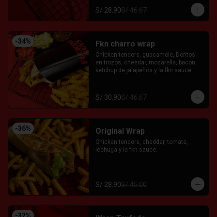
S/ 28.90
S/ 46.67
-
34
%
Fkn charro wrap
Chicken tenders, guacamole, Doritos 
en trozos, cheedar, mozarella, bacon, 
ketchup de jalapeños y la fkn sauce.
S/ 30.90
S/ 46.67
-
36
%
Original Wrap
Chicken tenders, cheddar, tomate, 
lechuga y la fkn sauce.
S/ 28.90
S/ 45.00
-
32
%